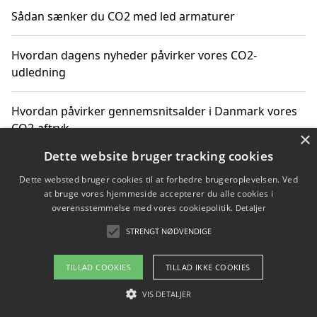
Sådan sænker du CO2 med led armaturer
Hvordan dagens nyheder påvirker vores CO2-
udledning
Hvordan påvirker gennemsnitsalder i Danmark vores
CO2-aftryk
×
Dette website bruger tracking cookies
Hvordan nyheder om CO2-udledning påvirker vores
Dette websted bruger cookies til at forbedre brugeroplevelsen. Ved
hverdag
at bruge vores hjemmeside accepterer du alle cookies i
overensstemmelse med vores cookiepolitik.
Detaljer
STRENGT NØDVENDIGE
Copyright 2026 - Pilanto Aps
TILLAD COOKIES
TILLAD IKKE COOKIES
Om / kontakt
Blog
Betingelser
VIS DETALJER