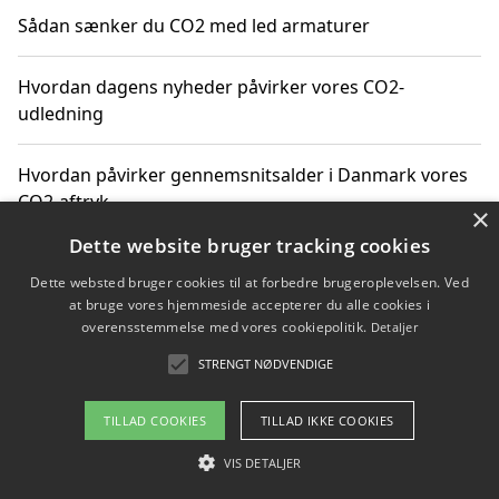
Sådan sænker du CO2 med led armaturer
Hvordan dagens nyheder påvirker vores CO2-
udledning
Hvordan påvirker gennemsnitsalder i Danmark vores
CO2-aftryk
×
Dette website bruger tracking cookies
Hvordan nyheder om CO2-udledning påvirker vores
Dette websted bruger cookies til at forbedre brugeroplevelsen. Ved
hverdag
at bruge vores hjemmeside accepterer du alle cookies i
overensstemmelse med vores cookiepolitik.
Detaljer
STRENGT NØDVENDIGE
Copyright 2026 - Pilanto Aps
TILLAD COOKIES
TILLAD IKKE COOKIES
Om / kontakt
Blog
Betingelser
VIS DETALJER