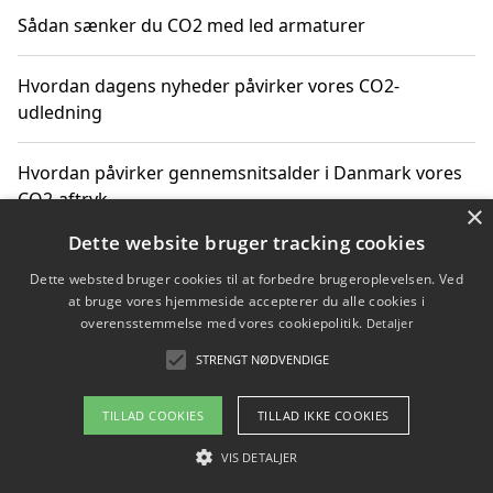
Sådan sænker du CO2 med led armaturer
Hvordan dagens nyheder påvirker vores CO2-
udledning
Hvordan påvirker gennemsnitsalder i Danmark vores
CO2-aftryk
×
Dette website bruger tracking cookies
Hvordan nyheder om CO2-udledning påvirker vores
Dette websted bruger cookies til at forbedre brugeroplevelsen. Ved
hverdag
at bruge vores hjemmeside accepterer du alle cookies i
overensstemmelse med vores cookiepolitik.
Detaljer
STRENGT NØDVENDIGE
Copyright 2026 - Pilanto Aps
TILLAD COOKIES
TILLAD IKKE COOKIES
Om / kontakt
Blog
Betingelser
VIS DETALJER