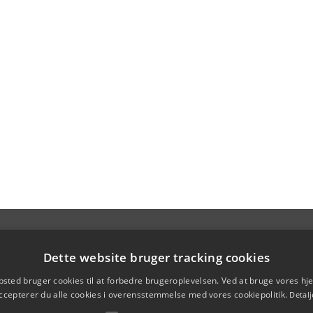
Dette website bruger tracking cookies
sted bruger cookies til at forbedre brugeroplevelsen. Ved at bruge vores 
ccepterer du alle cookies i overensstemmelse med vores cookiepolitik.
Detalj