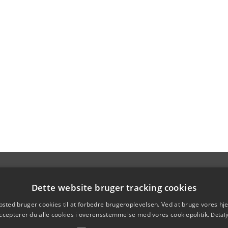
Dette website bruger tracking cookies
sted bruger cookies til at forbedre brugeroplevelsen. Ved at bruge vores 
ccepterer du alle cookies i overensstemmelse med vores cookiepolitik.
Detalj