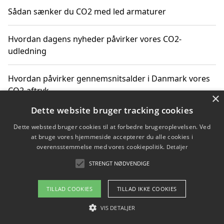
Sådan sænker du CO2 med led armaturer
Hvordan dagens nyheder påvirker vores CO2-
udledning
Hvordan påvirker gennemsnitsalder i Danmark vores
CO2-aftryk
×
Dette website bruger tracking cookies
Hvordan nyheder om CO2-udledning påvirker vores
Dette websted bruger cookies til at forbedre brugeroplevelsen. Ved
hverdag
at bruge vores hjemmeside accepterer du alle cookies i
overensstemmelse med vores cookiepolitik.
Detaljer
STRENGT NØDVENDIGE
Copyright 2026 - Pilanto Aps
TILLAD COOKIES
TILLAD IKKE COOKIES
Om / kontakt
Blog
Betingelser
VIS DETALJER