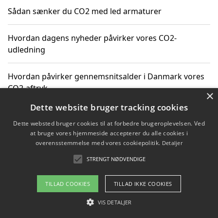
Sådan sænker du CO2 med led armaturer
Hvordan dagens nyheder påvirker vores CO2-
udledning
Hvordan påvirker gennemsnitsalder i Danmark vores
CO2-aftryk
×
Dette website bruger tracking cookies
Hvordan nyheder om CO2-udledning påvirker vores
Dette websted bruger cookies til at forbedre brugeroplevelsen. Ved
hverdag
at bruge vores hjemmeside accepterer du alle cookies i
overensstemmelse med vores cookiepolitik.
Detaljer
STRENGT NØDVENDIGE
Copyright 2026 - Pilanto Aps
TILLAD COOKIES
TILLAD IKKE COOKIES
Om / kontakt
Blog
Betingelser
VIS DETALJER