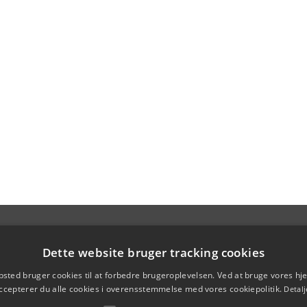
Dette website bruger tracking cookies
sted bruger cookies til at forbedre brugeroplevelsen. Ved at bruge vores 
ccepterer du alle cookies i overensstemmelse med vores cookiepolitik.
Detalj