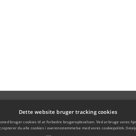
Dette website bruger tracking cookies
sted bruger cookies til at forbedre brugeroplevelsen. Ved at bruge vores 
ccepterer du alle cookies i overensstemmelse med vores cookiepolitik.
Detalj