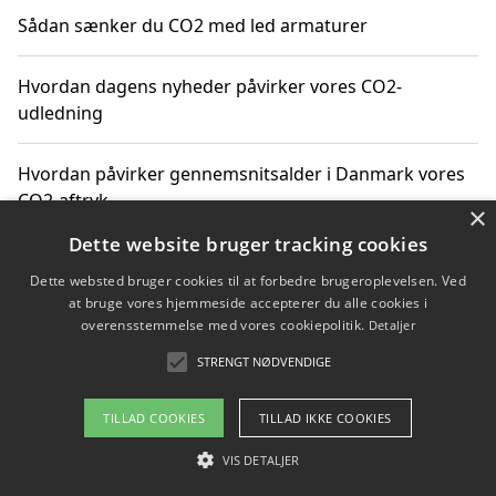
Sådan sænker du CO2 med led armaturer
Hvordan dagens nyheder påvirker vores CO2-
udledning
Hvordan påvirker gennemsnitsalder i Danmark vores
CO2-aftryk
×
Dette website bruger tracking cookies
Hvordan nyheder om CO2-udledning påvirker vores
Dette websted bruger cookies til at forbedre brugeroplevelsen. Ved
hverdag
at bruge vores hjemmeside accepterer du alle cookies i
overensstemmelse med vores cookiepolitik.
Detaljer
STRENGT NØDVENDIGE
Copyright 2026 - Pilanto Aps
TILLAD COOKIES
TILLAD IKKE COOKIES
Om / kontakt
Blog
Betingelser
VIS DETALJER