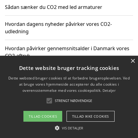
Sådan sænker du CO2 med led armaturer
Hvordan dagens nyheder påvirker vores CO2-
udledning
Hvordan påvirker gennemsnitsalder i Danmark vores
CO2-aftryk
×
Dette website bruger tracking cookies
Hvordan nyheder om CO2-udledning påvirker vores
Dette websted bruger cookies til at forbedre brugeroplevelsen. Ved
hverdag
at bruge vores hjemmeside accepterer du alle cookies i
overensstemmelse med vores cookiepolitik.
Detaljer
STRENGT NØDVENDIGE
Copyright 2026 - Pilanto Aps
TILLAD COOKIES
TILLAD IKKE COOKIES
Om / kontakt
Blog
Betingelser
VIS DETALJER