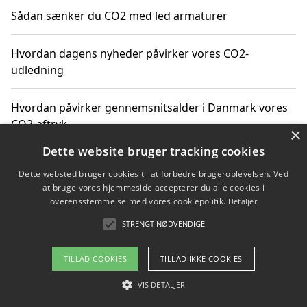
Sådan sænker du CO2 med led armaturer
Hvordan dagens nyheder påvirker vores CO2-
udledning
Hvordan påvirker gennemsnitsalder i Danmark vores
CO2-aftryk
×
Dette website bruger tracking cookies
Hvordan nyheder om CO2-udledning påvirker vores
Dette websted bruger cookies til at forbedre brugeroplevelsen. Ved
hverdag
at bruge vores hjemmeside accepterer du alle cookies i
overensstemmelse med vores cookiepolitik.
Detaljer
STRENGT NØDVENDIGE
Copyright 2026 - Pilanto Aps
TILLAD COOKIES
TILLAD IKKE COOKIES
Om / kontakt
Blog
Betingelser
VIS DETALJER