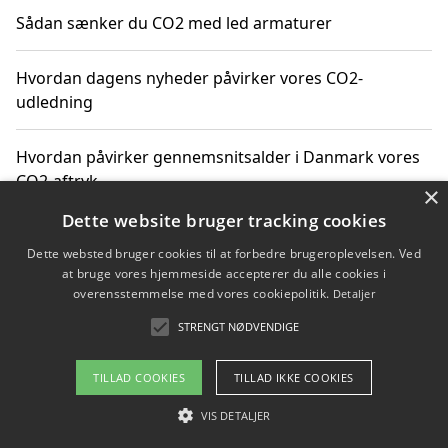
Sådan sænker du CO2 med led armaturer
Hvordan dagens nyheder påvirker vores CO2-
udledning
Hvordan påvirker gennemsnitsalder i Danmark vores
CO2-aftryk
×
Dette website bruger tracking cookies
Hvordan nyheder om CO2-udledning påvirker vores
Dette websted bruger cookies til at forbedre brugeroplevelsen. Ved
hverdag
at bruge vores hjemmeside accepterer du alle cookies i
overensstemmelse med vores cookiepolitik.
Detaljer
STRENGT NØDVENDIGE
Copyright 2026 - Pilanto Aps
TILLAD COOKIES
TILLAD IKKE COOKIES
Om / kontakt
Blog
Betingelser
VIS DETALJER