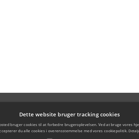
Dette website bruger tracking cookies
sted bruger cookies til at forbedre brugeroplevelsen. Ved at bruge vores 
ccepterer du alle cookies i overensstemmelse med vores cookiepolitik.
Detalj