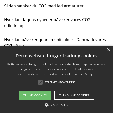
Sådan sænker du CO2 med led armaturer
Hvordan dagens nyheder påvirker vores CO2-
udledning
Hvordan påvirker gennemsnitsalder i Danmark vores
CO2-aftryk
×
Dette website bruger tracking cookies
Hvordan nyheder om CO2-udledning påvirker vores
Dette websted bruger cookies til at forbedre brugeroplevelsen. Ved
hverdag
at bruge vores hjemmeside accepterer du alle cookies i
overensstemmelse med vores cookiepolitik.
Detaljer
STRENGT NØDVENDIGE
Copyright 2026 - Pilanto Aps
TILLAD COOKIES
TILLAD IKKE COOKIES
Om / kontakt
Blog
Betingelser
VIS DETALJER