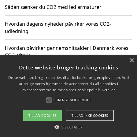
Sådan sænker du CO2 med led armaturer
Hvordan dagens nyheder påvirker vores CO2-
udledning
Hvordan påvirker gennemsnitsalder i Danmark vores
CO2-aftryk
×
Dette website bruger tracking cookies
Hvordan nyheder om CO2-udledning påvirker vores
Dette websted bruger cookies til at forbedre brugeroplevelsen. Ved
hverdag
at bruge vores hjemmeside accepterer du alle cookies i
overensstemmelse med vores cookiepolitik.
Detaljer
STRENGT NØDVENDIGE
Copyright 2026 - Pilanto Aps
TILLAD COOKIES
TILLAD IKKE COOKIES
Om / kontakt
Blog
Betingelser
VIS DETALJER