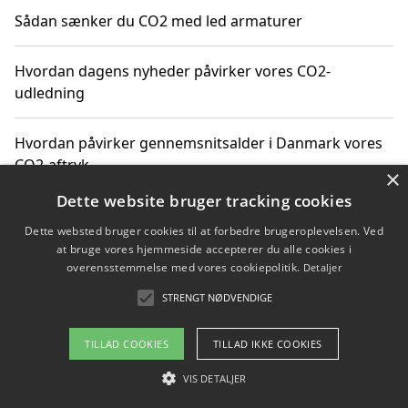
Sådan sænker du CO2 med led armaturer
Hvordan dagens nyheder påvirker vores CO2-
udledning
Hvordan påvirker gennemsnitsalder i Danmark vores
CO2-aftryk
×
Dette website bruger tracking cookies
Hvordan nyheder om CO2-udledning påvirker vores
Dette websted bruger cookies til at forbedre brugeroplevelsen. Ved
hverdag
at bruge vores hjemmeside accepterer du alle cookies i
overensstemmelse med vores cookiepolitik.
Detaljer
STRENGT NØDVENDIGE
Copyright 2026 - Pilanto Aps
TILLAD COOKIES
TILLAD IKKE COOKIES
Om / kontakt
Blog
Betingelser
VIS DETALJER