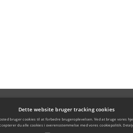
Dette website bruger tracking cookies
sted bruger cookies til at forbedre brugeroplevelsen. Ved at bruge vores 
ccepterer du alle cookies i overensstemmelse med vores cookiepolitik.
Detalj