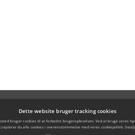
Dette website bruger tracking cookies
sted bruger cookies til at forbedre brugeroplevelsen. Ved at bruge vores 
ccepterer du alle cookies i overensstemmelse med vores cookiepolitik.
Detalj