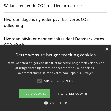
Sådan sænker du CO2 med led armaturer
Hvordan dagens nyheder påvirker vores CO2-
udledning
Hvordan påvirker gennemsnitsalder i Danmark vores
CO2-aftryk
×
Dette website bruger tracking cookies
Hvordan nyheder om CO2-udledning påvirker vores
Dette websted bruger cookies til at forbedre brugeroplevelsen. Ved
hverdag
at bruge vores hjemmeside accepterer du alle cookies i
overensstemmelse med vores cookiepolitik.
Detaljer
STRENGT NØDVENDIGE
Copyright 2026 - Pilanto Aps
TILLAD COOKIES
TILLAD IKKE COOKIES
Om / kontakt
Blog
Betingelser
VIS DETALJER