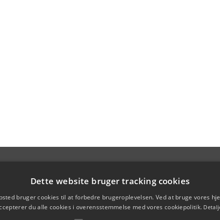
Dette website bruger tracking cookies
sted bruger cookies til at forbedre brugeroplevelsen. Ved at bruge vores 
ccepterer du alle cookies i overensstemmelse med vores cookiepolitik.
Detalj