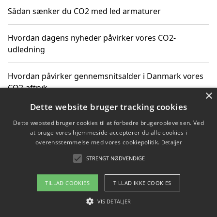
Sådan sænker du CO2 med led armaturer
Hvordan dagens nyheder påvirker vores CO2-
udledning
Hvordan påvirker gennemsnitsalder i Danmark vores
CO2-aftryk
×
Dette website bruger tracking cookies
Hvordan nyheder om CO2-udledning påvirker vores
Dette websted bruger cookies til at forbedre brugeroplevelsen. Ved
hverdag
at bruge vores hjemmeside accepterer du alle cookies i
overensstemmelse med vores cookiepolitik.
Detaljer
STRENGT NØDVENDIGE
Copyright 2026 - Pilanto Aps
TILLAD COOKIES
TILLAD IKKE COOKIES
Om / kontakt
Blog
Betingelser
VIS DETALJER