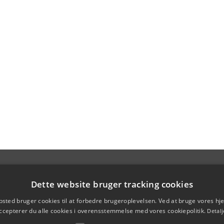
Dette website bruger tracking cookies
sted bruger cookies til at forbedre brugeroplevelsen. Ved at bruge vores 
ccepterer du alle cookies i overensstemmelse med vores cookiepolitik.
Detalj