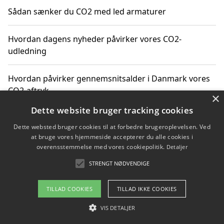
Sådan sænker du CO2 med led armaturer
Hvordan dagens nyheder påvirker vores CO2-
udledning
Hvordan påvirker gennemsnitsalder i Danmark vores
CO2-aftryk
×
Dette website bruger tracking cookies
Hvordan nyheder om CO2-udledning påvirker vores
Dette websted bruger cookies til at forbedre brugeroplevelsen. Ved
hverdag
at bruge vores hjemmeside accepterer du alle cookies i
overensstemmelse med vores cookiepolitik.
Detaljer
STRENGT NØDVENDIGE
Copyright 2026 - Pilanto Aps
TILLAD COOKIES
TILLAD IKKE COOKIES
Om / kontakt
Blog
Betingelser
VIS DETALJER