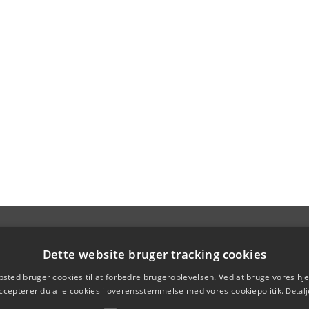
Dette website bruger tracking cookies
sted bruger cookies til at forbedre brugeroplevelsen. Ved at bruge vores 
ccepterer du alle cookies i overensstemmelse med vores cookiepolitik.
Detalj