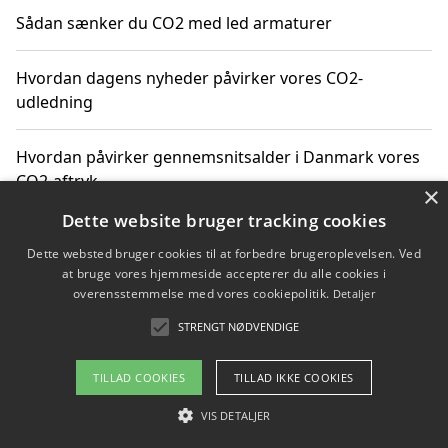
Sådan sænker du CO2 med led armaturer
Hvordan dagens nyheder påvirker vores CO2-
udledning
Hvordan påvirker gennemsnitsalder i Danmark vores
CO2-aftryk
×
Dette website bruger tracking cookies
Hvordan nyheder om CO2-udledning påvirker vores
Dette websted bruger cookies til at forbedre brugeroplevelsen. Ved
hverdag
at bruge vores hjemmeside accepterer du alle cookies i
overensstemmelse med vores cookiepolitik.
Detaljer
STRENGT NØDVENDIGE
Copyright 2026 - Pilanto Aps
TILLAD COOKIES
TILLAD IKKE COOKIES
Om / kontakt
Blog
Betingelser
VIS DETALJER