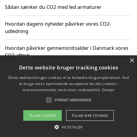
Sådan sænker du CO2 med led armaturer
Hvordan dagens nyheder påvirker vores CO2-
udledning
Hvordan påvirker gennemsnitsalder i Danmark vores
CO2-aftryk
×
Dette website bruger tracking cookies
Hvordan nyheder om CO2-udledning påvirker vores
Dette websted bruger cookies til at forbedre brugeroplevelsen. Ved
hverdag
at bruge vores hjemmeside accepterer du alle cookies i
overensstemmelse med vores cookiepolitik.
Detaljer
STRENGT NØDVENDIGE
Copyright 2026 - Pilanto Aps
TILLAD COOKIES
TILLAD IKKE COOKIES
Om / kontakt
Blog
Betingelser
VIS DETALJER