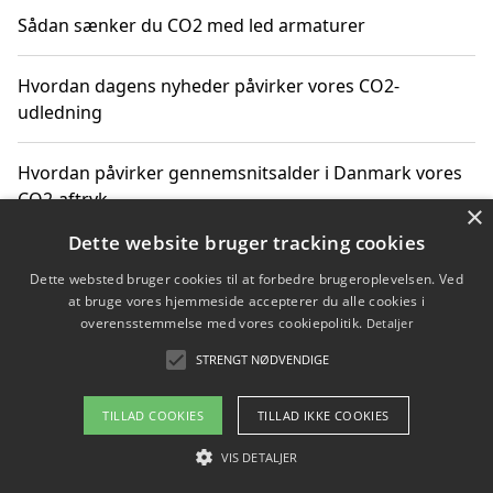
Sådan sænker du CO2 med led armaturer
Hvordan dagens nyheder påvirker vores CO2-
udledning
Hvordan påvirker gennemsnitsalder i Danmark vores
CO2-aftryk
×
Dette website bruger tracking cookies
Hvordan nyheder om CO2-udledning påvirker vores
Dette websted bruger cookies til at forbedre brugeroplevelsen. Ved
hverdag
at bruge vores hjemmeside accepterer du alle cookies i
overensstemmelse med vores cookiepolitik.
Detaljer
STRENGT NØDVENDIGE
Copyright 2026 - Pilanto Aps
TILLAD COOKIES
TILLAD IKKE COOKIES
Om / kontakt
Blog
Betingelser
VIS DETALJER