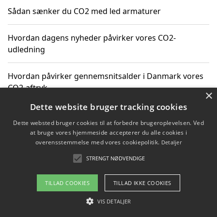
Sådan sænker du CO2 med led armaturer
Hvordan dagens nyheder påvirker vores CO2-
udledning
Hvordan påvirker gennemsnitsalder i Danmark vores
CO2-aftryk
×
Dette website bruger tracking cookies
Hvordan nyheder om CO2-udledning påvirker vores
Dette websted bruger cookies til at forbedre brugeroplevelsen. Ved
hverdag
at bruge vores hjemmeside accepterer du alle cookies i
overensstemmelse med vores cookiepolitik.
Detaljer
STRENGT NØDVENDIGE
Copyright 2026 - Pilanto Aps
TILLAD COOKIES
TILLAD IKKE COOKIES
Om / kontakt
Blog
Betingelser
VIS DETALJER