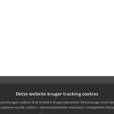
Dette website bruger tracking cookies
sted bruger cookies til at forbedre brugeroplevelsen. Ved at bruge vores 
ccepterer du alle cookies i overensstemmelse med vores cookiepolitik.
Detalj