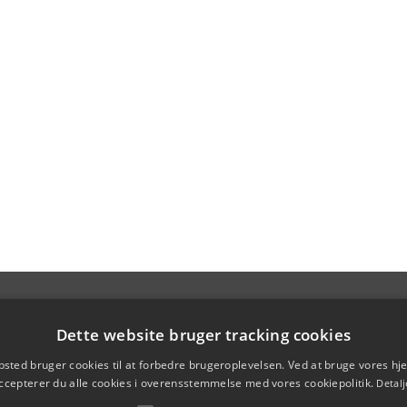
Dette website bruger tracking cookies
sted bruger cookies til at forbedre brugeroplevelsen. Ved at bruge vores 
ccepterer du alle cookies i overensstemmelse med vores cookiepolitik.
Detalj