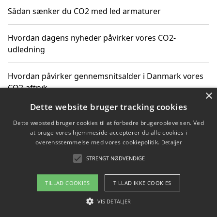
Sådan sænker du CO2 med led armaturer
Hvordan dagens nyheder påvirker vores CO2-
udledning
Hvordan påvirker gennemsnitsalder i Danmark vores
CO2-aftryk
×
Dette website bruger tracking cookies
Hvordan nyheder om CO2-udledning påvirker vores
Dette websted bruger cookies til at forbedre brugeroplevelsen. Ved
hverdag
at bruge vores hjemmeside accepterer du alle cookies i
overensstemmelse med vores cookiepolitik.
Detaljer
STRENGT NØDVENDIGE
Copyright 2026 - Pilanto Aps
TILLAD COOKIES
TILLAD IKKE COOKIES
Om / kontakt
Blog
Betingelser
VIS DETALJER