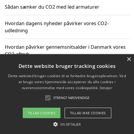
Sådan sænker du CO2 med led armaturer
Hvordan dagens nyheder påvirker vores CO2-
udledning
Hvordan påvirker gennemsnitsalder i Danmark vores
CO2-aftryk
×
Dette website bruger tracking cookies
Hvordan nyheder om CO2-udledning påvirker vores
Dette websted bruger cookies til at forbedre brugeroplevelsen. Ved
hverdag
at bruge vores hjemmeside accepterer du alle cookies i
overensstemmelse med vores cookiepolitik.
Detaljer
STRENGT NØDVENDIGE
Copyright 2026 - Pilanto Aps
TILLAD COOKIES
TILLAD IKKE COOKIES
Om / kontakt
Blog
Betingelser
VIS DETALJER