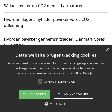
Sådan sænker du CO2 med led armaturer
Hvordan dagens nyheder påvirker vores CO2-
udledning
Hvordan påvirker gennemsnitsalder i Danmark vores
CO2-aftryk
×
Dette website bruger tracking cookies
Hvordan nyheder om CO2-udledning påvirker vores
Dette websted bruger cookies til at forbedre brugeroplevelsen. Ved
hverdag
at bruge vores hjemmeside accepterer du alle cookies i
overensstemmelse med vores cookiepolitik.
Detaljer
STRENGT NØDVENDIGE
Copyright 2026 - Pilanto Aps
TILLAD COOKIES
TILLAD IKKE COOKIES
Om / kontakt
Blog
Betingelser
VIS DETALJER