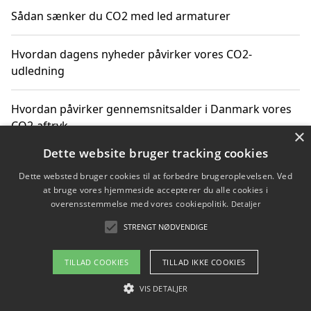
Sådan sænker du CO2 med led armaturer
Hvordan dagens nyheder påvirker vores CO2-
udledning
Hvordan påvirker gennemsnitsalder i Danmark vores
CO2-aftryk
×
Dette website bruger tracking cookies
Hvordan nyheder om CO2-udledning påvirker vores
Dette websted bruger cookies til at forbedre brugeroplevelsen. Ved
hverdag
at bruge vores hjemmeside accepterer du alle cookies i
overensstemmelse med vores cookiepolitik.
Detaljer
STRENGT NØDVENDIGE
Copyright 2026 - Pilanto Aps
TILLAD COOKIES
TILLAD IKKE COOKIES
Om / kontakt
Blog
Betingelser
VIS DETALJER