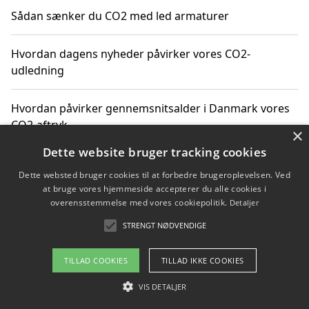
Sådan sænker du CO2 med led armaturer
Hvordan dagens nyheder påvirker vores CO2-
udledning
Hvordan påvirker gennemsnitsalder i Danmark vores
CO2-aftryk
×
Dette website bruger tracking cookies
Hvordan nyheder om CO2-udledning påvirker vores
Dette websted bruger cookies til at forbedre brugeroplevelsen. Ved
hverdag
at bruge vores hjemmeside accepterer du alle cookies i
overensstemmelse med vores cookiepolitik.
Detaljer
STRENGT NØDVENDIGE
Copyright 2026 - Pilanto Aps
TILLAD COOKIES
TILLAD IKKE COOKIES
Om / kontakt
Blog
Betingelser
VIS DETALJER