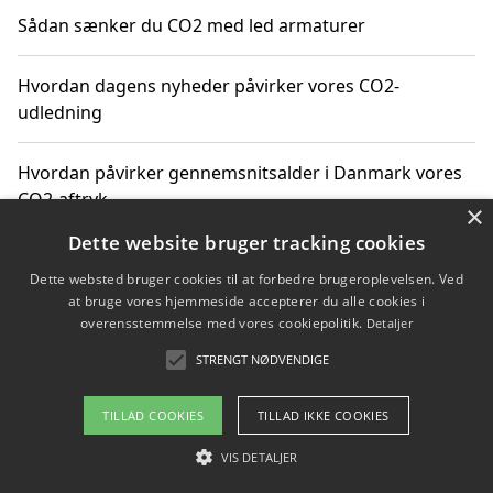
Sådan sænker du CO2 med led armaturer
Hvordan dagens nyheder påvirker vores CO2-
udledning
Hvordan påvirker gennemsnitsalder i Danmark vores
CO2-aftryk
×
Dette website bruger tracking cookies
Hvordan nyheder om CO2-udledning påvirker vores
Dette websted bruger cookies til at forbedre brugeroplevelsen. Ved
hverdag
at bruge vores hjemmeside accepterer du alle cookies i
overensstemmelse med vores cookiepolitik.
Detaljer
STRENGT NØDVENDIGE
Copyright 2026 - Pilanto Aps
TILLAD COOKIES
TILLAD IKKE COOKIES
Om / kontakt
Blog
Betingelser
VIS DETALJER