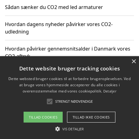
Sådan sænker du CO2 med led armaturer
Hvordan dagens nyheder påvirker vores CO2-
udledning
Hvordan påvirker gennemsnitsalder i Danmark vores
CO2-aftryk
×
Dette website bruger tracking cookies
Hvordan nyheder om CO2-udledning påvirker vores
Dette websted bruger cookies til at forbedre brugeroplevelsen. Ved
hverdag
at bruge vores hjemmeside accepterer du alle cookies i
overensstemmelse med vores cookiepolitik.
Detaljer
STRENGT NØDVENDIGE
Copyright 2026 - Pilanto Aps
TILLAD COOKIES
TILLAD IKKE COOKIES
Om / kontakt
Blog
Betingelser
VIS DETALJER