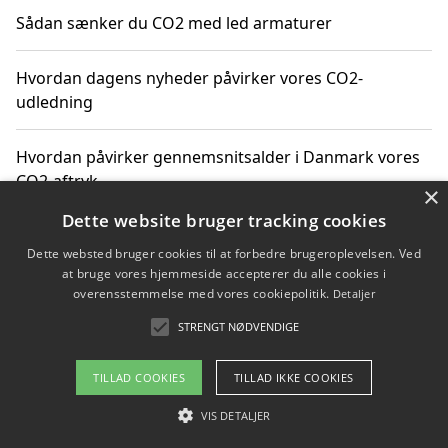
Sådan sænker du CO2 med led armaturer
Hvordan dagens nyheder påvirker vores CO2-
udledning
Hvordan påvirker gennemsnitsalder i Danmark vores
CO2-aftryk
×
Dette website bruger tracking cookies
Hvordan nyheder om CO2-udledning påvirker vores
Dette websted bruger cookies til at forbedre brugeroplevelsen. Ved
hverdag
at bruge vores hjemmeside accepterer du alle cookies i
overensstemmelse med vores cookiepolitik.
Detaljer
STRENGT NØDVENDIGE
Copyright 2026 - Pilanto Aps
TILLAD COOKIES
TILLAD IKKE COOKIES
Om / kontakt
Blog
Betingelser
VIS DETALJER