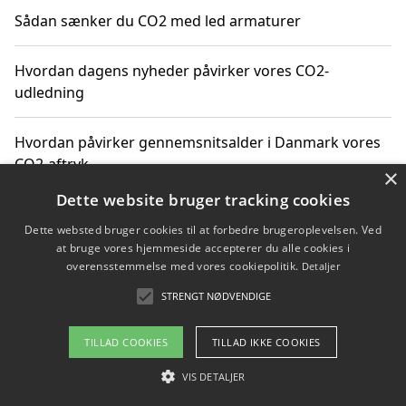
Sådan sænker du CO2 med led armaturer
Hvordan dagens nyheder påvirker vores CO2-
udledning
Hvordan påvirker gennemsnitsalder i Danmark vores
CO2-aftryk
×
Dette website bruger tracking cookies
Hvordan nyheder om CO2-udledning påvirker vores
Dette websted bruger cookies til at forbedre brugeroplevelsen. Ved
hverdag
at bruge vores hjemmeside accepterer du alle cookies i
overensstemmelse med vores cookiepolitik.
Detaljer
STRENGT NØDVENDIGE
Copyright 2026 - Pilanto Aps
TILLAD COOKIES
TILLAD IKKE COOKIES
Om / kontakt
Blog
Betingelser
VIS DETALJER