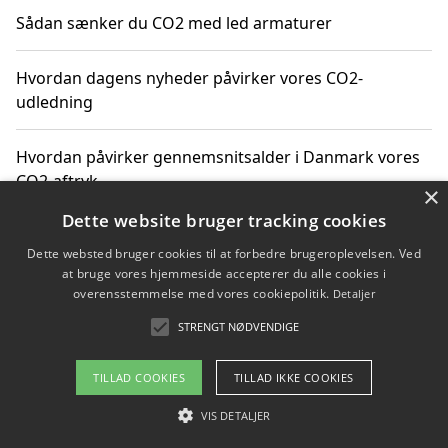
Sådan sænker du CO2 med led armaturer
Hvordan dagens nyheder påvirker vores CO2-
udledning
Hvordan påvirker gennemsnitsalder i Danmark vores
CO2-aftryk
×
Dette website bruger tracking cookies
Hvordan nyheder om CO2-udledning påvirker vores
Dette websted bruger cookies til at forbedre brugeroplevelsen. Ved
hverdag
at bruge vores hjemmeside accepterer du alle cookies i
overensstemmelse med vores cookiepolitik.
Detaljer
STRENGT NØDVENDIGE
Copyright 2026 - Pilanto Aps
TILLAD COOKIES
TILLAD IKKE COOKIES
Om / kontakt
Blog
Betingelser
VIS DETALJER