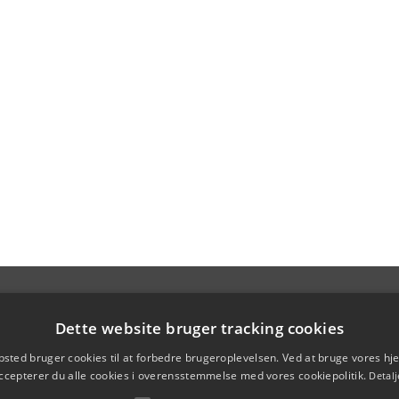
Dette website bruger tracking cookies
sted bruger cookies til at forbedre brugeroplevelsen. Ved at bruge vores 
ccepterer du alle cookies i overensstemmelse med vores cookiepolitik.
Detalj