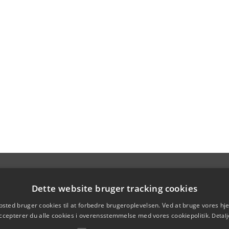
Dette website bruger tracking cookies
sted bruger cookies til at forbedre brugeroplevelsen. Ved at bruge vores 
ccepterer du alle cookies i overensstemmelse med vores cookiepolitik.
Detalj