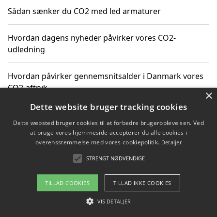
Sådan sænker du CO2 med led armaturer
Hvordan dagens nyheder påvirker vores CO2-
udledning
Hvordan påvirker gennemsnitsalder i Danmark vores
CO2-aftryk
×
Dette website bruger tracking cookies
Hvordan nyheder om CO2-udledning påvirker vores
Dette websted bruger cookies til at forbedre brugeroplevelsen. Ved
hverdag
at bruge vores hjemmeside accepterer du alle cookies i
overensstemmelse med vores cookiepolitik.
Detaljer
STRENGT NØDVENDIGE
Copyright 2026 - Pilanto Aps
TILLAD COOKIES
TILLAD IKKE COOKIES
Om / kontakt
Blog
Betingelser
VIS DETALJER