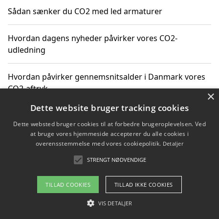
Sådan sænker du CO2 med led armaturer
Hvordan dagens nyheder påvirker vores CO2-
udledning
Hvordan påvirker gennemsnitsalder i Danmark vores
CO2-aftryk
×
Dette website bruger tracking cookies
Hvordan nyheder om CO2-udledning påvirker vores
Dette websted bruger cookies til at forbedre brugeroplevelsen. Ved
hverdag
at bruge vores hjemmeside accepterer du alle cookies i
overensstemmelse med vores cookiepolitik.
Detaljer
STRENGT NØDVENDIGE
Copyright 2026 - Pilanto Aps
TILLAD COOKIES
TILLAD IKKE COOKIES
Om / kontakt
Blog
Betingelser
VIS DETALJER