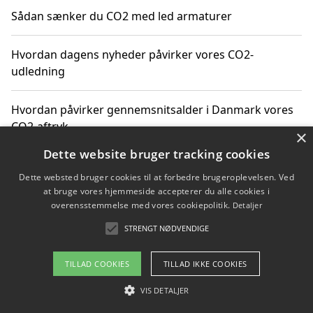
Sådan sænker du CO2 med led armaturer
Hvordan dagens nyheder påvirker vores CO2-
udledning
Hvordan påvirker gennemsnitsalder i Danmark vores
CO2-aftryk
×
Dette website bruger tracking cookies
Hvordan nyheder om CO2-udledning påvirker vores
Dette websted bruger cookies til at forbedre brugeroplevelsen. Ved
hverdag
at bruge vores hjemmeside accepterer du alle cookies i
overensstemmelse med vores cookiepolitik.
Detaljer
STRENGT NØDVENDIGE
Copyright 2026 - Pilanto Aps
TILLAD COOKIES
TILLAD IKKE COOKIES
Om / kontakt
Blog
Betingelser
VIS DETALJER