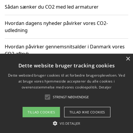
Sådan sænker du CO2 med led armaturer
Hvordan dagens nyheder påvirker vores CO2-
udledning
Hvordan påvirker gennemsnitsalder i Danmark vores
CO2-aftryk
×
Dette website bruger tracking cookies
Hvordan nyheder om CO2-udledning påvirker vores
Dette websted bruger cookies til at forbedre brugeroplevelsen. Ved
hverdag
at bruge vores hjemmeside accepterer du alle cookies i
overensstemmelse med vores cookiepolitik.
Detaljer
STRENGT NØDVENDIGE
Copyright 2026 - Pilanto Aps
TILLAD COOKIES
TILLAD IKKE COOKIES
Om / kontakt
Blog
Betingelser
VIS DETALJER