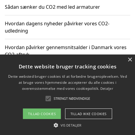
Sådan sænker du CO2 med led armaturer
Hvordan dagens nyheder påvirker vores CO2-
udledning
Hvordan påvirker gennemsnitsalder i Danmark vores
CO2-aftryk
×
Dette website bruger tracking cookies
Hvordan nyheder om CO2-udledning påvirker vores
Dette websted bruger cookies til at forbedre brugeroplevelsen. Ved
hverdag
at bruge vores hjemmeside accepterer du alle cookies i
overensstemmelse med vores cookiepolitik.
Detaljer
STRENGT NØDVENDIGE
Copyright 2026 - Pilanto Aps
TILLAD COOKIES
TILLAD IKKE COOKIES
Om / kontakt
Blog
Betingelser
VIS DETALJER