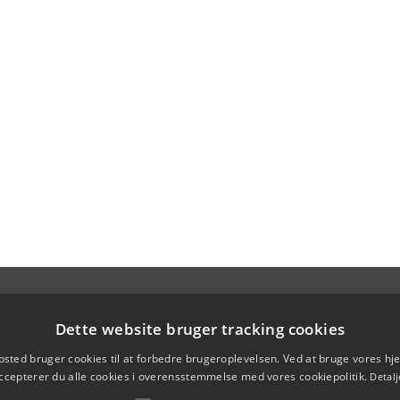
Dette website bruger tracking cookies
sted bruger cookies til at forbedre brugeroplevelsen. Ved at bruge vores 
ccepterer du alle cookies i overensstemmelse med vores cookiepolitik.
Detalj