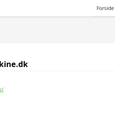
Forside
kine.dk
k/