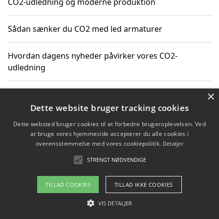
CO2-udledning og moderne produktion
Sådan sænker du CO2 med led armaturer
Hvordan dagens nyheder påvirker vores CO2-
udledning
×
Hvordan påvirker gennemsnitsalder i Danmark vores
CO2-aftryk
Dette website bruger tracking cookies
Dette websted bruger cookies til at forbedre brugeroplevelsen. Ved
Hvordan nyheder om CO2-udledning påvirker vores
at bruge vores hjemmeside accepterer du alle cookies i
hverdag
overensstemmelse med vores cookiepolitik.
Detaljer
STRENGT NØDVENDIGE
TILLAD COOKIES
TILLAD IKKE COOKIES
Copyright 2026 - Pilanto Aps
Om / kontakt
VIS DETALJER
Blog
Betingelser